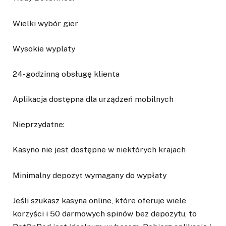
Wielki wybór gier
Wysokie wyplaty
24-godzinną obsługę klienta
Aplikacja dostępna dla urządzeń mobilnych
Nieprzydatne:
Kasyno nie jest dostępne w niektórych krajach
Minimalny depozyt wymagany do wypłaty
Jeśli szukasz kasyna online, które oferuje wiele
korzyści i 50 darmowych spinów bez depozytu, to