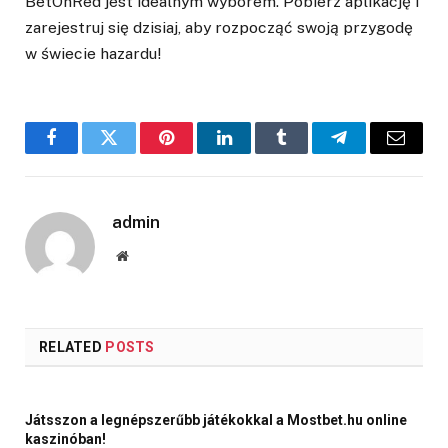
BetOnRed jest idealnym wyborem. Pobierz aplikację i
zarejestruj się dzisiaj, aby rozpocząć swoją przygodę
w świecie hazardu!
Facebook
Twitter
Pinterest
LinkedIn
Tumblr
Telegram
Email
admin
Website
RELATED
POSTS
Játsszon a legnépszerűbb játékokkal a Mostbet.hu online
kaszinóban!