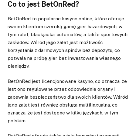
Co to jest BetOnRed?
BetOnRed to popularne kasyno online, które oferuje
swoim klientom szeroką gamę gier hazardowych, w
tym rulet, blackjacka, automatów, a także sportowych
zakładów. Wśród jego zalet jest możliwość
korzystania z darmowych spinów bez depozytu, co
pozwala na próbę gier bez inwestowania własnego
pieniędzy.
BetOnRed jest licencjonowane kasyno, co oznacza, że
jest ono regulowane przez odpowiednie organy i
zapewnia bezpieczeństwo dla swoich klientów. Wśród
jego zalet jest również obsługa multilingualna, co
oznacza, że jest dostępne w kilku językach, w tym
polskim.
BetOnRed oferuje także wiele bonusów i promocji,