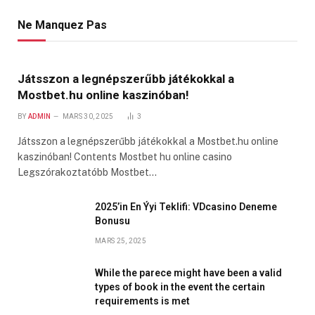
Ne Manquez Pas
Játsszon a legnépszerűbb játékokkal a
Mostbet.hu online kaszinóban!
BY
ADMIN
MARS 30, 2025
3
Játsszon a legnépszerűbb játékokkal a Mostbet.hu online
kaszinóban! Contents Mostbet hu online casino
Legszórakoztatóbb Mostbet…
2025’in En Ýyi Teklifi: VDcasino Deneme
Bonusu
MARS 25, 2025
While the parece might have been a valid
types of book in the event the certain
requirements is met