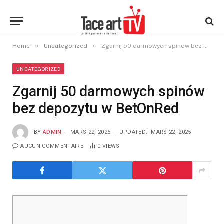
»
»
Home
Uncategorized
Zgarnij 50 darmowych spinów bez depozytu w BetOnRed
UNCATEGORIZED
Zgarnij 50 darmowych spinów
bez depozytu w BetOnRed
BY
ADMIN
MARS 22, 2025
UPDATED:
MARS 22, 2025
AUCUN COMMENTAIRE
0
VIEWS