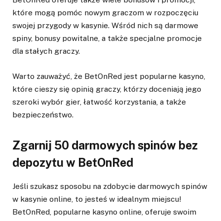
które mogą pomóc nowym graczom w rozpoczęciu
swojej przygody w kasynie. Wśród nich są darmowe
spiny, bonusy powitalne, a także specjalne promocje
dla stałych graczy.
Warto zauważyć, że BetOnRed jest popularne kasyno,
które cieszy się opinią graczy, którzy doceniają jego
szeroki wybór gier, łatwość korzystania, a także
bezpieczeństwo.
Zgarnij 50 darmowych spinów bez
depozytu w BetOnRed
Jeśli szukasz sposobu na zdobycie darmowych spinów
w kasynie online, to jesteś w idealnym miejscu!
BetOnRed, popularne kasyno online, oferuje swoim