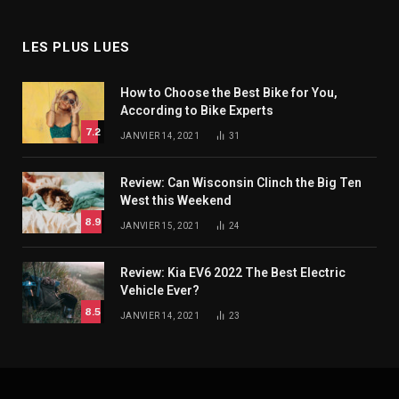
LES PLUS LUES
How to Choose the Best Bike for You,
According to Bike Experts
7.2
JANVIER 14, 2021
31
Review: Can Wisconsin Clinch the Big Ten
West this Weekend
8.9
JANVIER 15, 2021
24
Review: Kia EV6 2022 The Best Electric
Vehicle Ever?
8.5
JANVIER 14, 2021
23