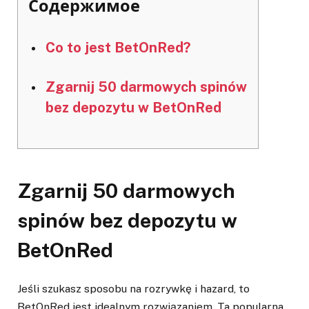
Содержимое
Co to jest BetOnRed?
Zgarnij 50 darmowych spinów
bez depozytu w BetOnRed
Zgarnij 50 darmowych
spinów bez depozytu w
BetOnRed
Jeśli szukasz sposobu na rozrywkę i hazard, to
BetOnRed jest idealnym rozwiązaniem. Ta popularna