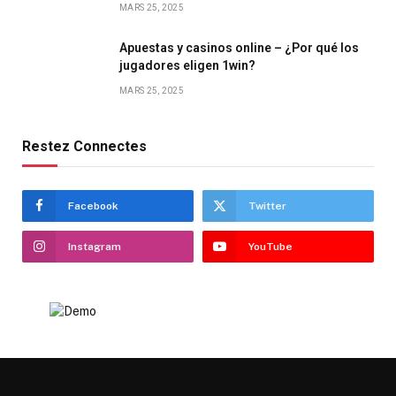
MARS 25, 2025
Apuestas y casinos online – ¿Por qué los
jugadores eligen 1win?
MARS 25, 2025
Restez Connectes
Facebook
Twitter
Instagram
YouTube