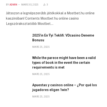
BY
ADMIN
MARS 30, 2025
3
Játsszon a legnépszerűbb játékokkal a Mostbet.hu online
kaszinóban! Contents Mostbet hu online casino
Legszórakoztatóbb Mostbet…
2025’in En Ýyi Teklifi: VDcasino Deneme
Bonusu
MARS 25, 2025
While the parece might have been a valid
types of book in the event the certain
requirements is met
MARS 25, 2025
Apuestas y casinos online – ¿Por qué los
jugadores eligen 1win?
MARS 25, 2025