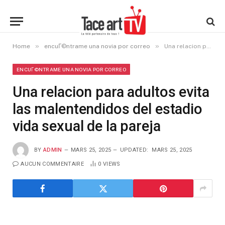
»
»
Home
encuГ©ntrame una novia por correo
Una relacion para adultos evita las malentendidos del estadio vida sexual de la pareja
ENCUГ©NTRAME UNA NOVIA POR CORREO
Una relacion para adultos evita
las malentendidos del estadio
vida sexual de la pareja
BY
ADMIN
MARS 25, 2025
UPDATED:
MARS 25, 2025
AUCUN COMMENTAIRE
0
VIEWS