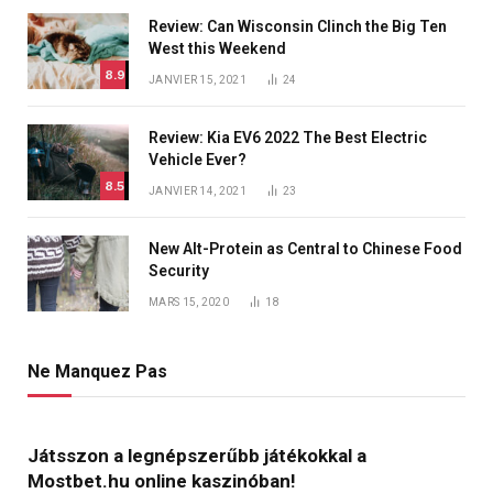
Review: Can Wisconsin Clinch the Big Ten
West this Weekend
8.9
JANVIER 15, 2021
24
Review: Kia EV6 2022 The Best Electric
Vehicle Ever?
8.5
JANVIER 14, 2021
23
New Alt-Protein as Central to Chinese Food
Security
MARS 15, 2020
18
Ne Manquez Pas
Játsszon a legnépszerűbb játékokkal a
Mostbet.hu online kaszinóban!