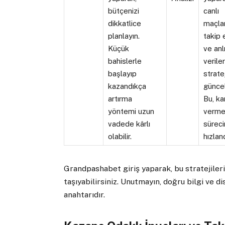
bütçenizi
canlı
dikkatlice
maçlar
planlayın.
takip 
Küçük
ve anl
bahislerle
verile
başlayıp
stratej
kazandıkça
güncel
artırma
Bu, ka
yöntemi uzun
verm
vadede kârlı
süreci
olabilir.
hızland
Grandpashabet giriş yaparak, bu stratejileri
taşıyabilirsiniz. Unutmayın, doğru bilgi ve di
anahtarıdır.