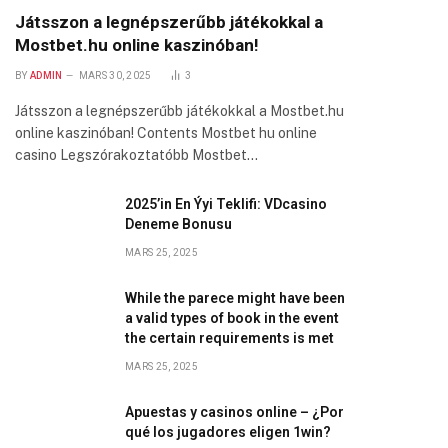
Játsszon a legnépszerűbb játékokkal a
Mostbet.hu online kaszinóban!
BY
ADMIN
MARS 30, 2025
3
Játsszon a legnépszerűbb játékokkal a Mostbet.hu
online kaszinóban! Contents Mostbet hu online
casino Legszórakoztatóbb Mostbet…
2025’in En Ýyi Teklifi: VDcasino
Deneme Bonusu
MARS 25, 2025
While the parece might have been
a valid types of book in the event
the certain requirements is met
MARS 25, 2025
Apuestas y casinos online – ¿Por
qué los jugadores eligen 1win?