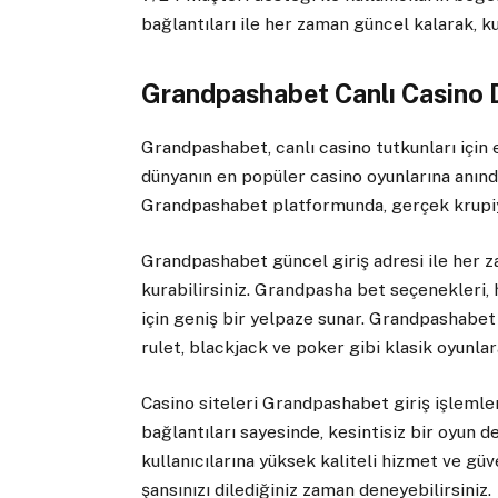
bağlantıları ile her zaman güncel kalarak, ku
Grandpashabet Canlı Casino 
Grandpashabet, canlı casino tutkunları için
dünyanın en popüler casino oyunlarına anında
Grandpashabet platformunda, gerçek krupiye
Grandpashabet güncel giriş adresi ile her za
kurabilirsiniz. Grandpasha bet seçenekleri
için geniş bir yelpaze sunar. Grandpashabet
rulet, blackjack ve poker gibi klasik oyunlara
Casino siteleri Grandpashabet giriş işlemle
bağlantıları sayesinde, kesintisiz bir oyun 
kullanıcılarına yüksek kaliteli hizmet ve gü
şansınızı dilediğiniz zaman deneyebilirsiniz.