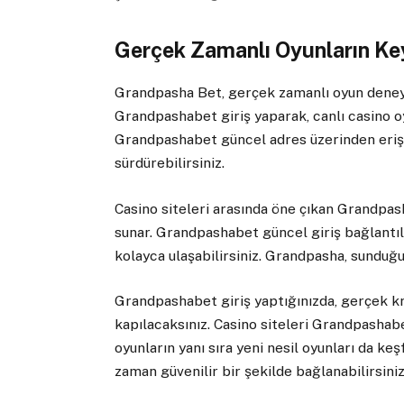
Gerçek Zamanlı Oyunların Ke
Grandpasha Bet, gerçek zamanlı oyun deneyim
Grandpashabet giriş yaparak, canlı casino oy
Grandpashabet güncel adres üzerinden erişim
sürdürebilirsiniz.
Casino siteleri arasında öne çıkan Grandpasha
sunar. Grandpashabet güncel giriş bağlantıla
kolayca ulaşabilirsiniz. Grandpasha, sunduğu
Grandpashabet giriş yaptığınızda, gerçek k
kapılacaksınız. Casino siteleri Grandpashabet
oyunların yanı sıra yeni nesil oyunları da k
zaman güvenilir bir şekilde bağlanabilirsiniz