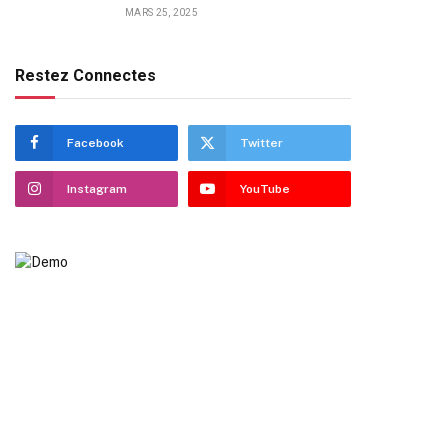
MARS 25, 2025
Restez Connectes
Facebook
Twitter
Instagram
YouTube