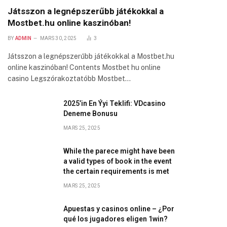
Játsszon a legnépszerűbb játékokkal a
Mostbet.hu online kaszinóban!
BY
ADMIN
MARS 30, 2025
3
Játsszon a legnépszerűbb játékokkal a Mostbet.hu
online kaszinóban! Contents Mostbet hu online
casino Legszórakoztatóbb Mostbet…
2025’in En Ýyi Teklifi: VDcasino
Deneme Bonusu
MARS 25, 2025
While the parece might have been
a valid types of book in the event
the certain requirements is met
MARS 25, 2025
Apuestas y casinos online – ¿Por
qué los jugadores eligen 1win?