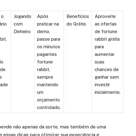
 o
Jogando
Após
Benefícios
Aproveite
ário
com
praticar na
do Grátis
as ofertas
Dinheiro
demo,
de fortune
bit,
passe para
rabbit grátis
os minutos
para
pagantes
aumentar
do
fortune
suas
 de
rabbit,
chances de
e
sempre
ganhar sem
dade
mantendo
investir
um
inicialmente.
orçamento
controlado.
epende não apenas da sorte, mas também de uma
 essas dicas para otimizar sua experiência e