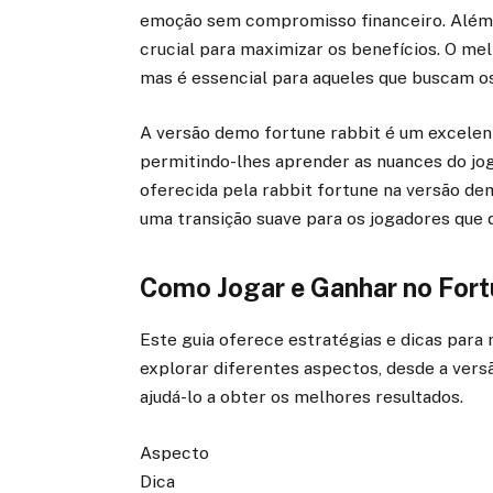
emoção sem compromisso financeiro. Além d
crucial para maximizar os benefícios. O mel
mas é essencial para aqueles que buscam os
A versão demo fortune rabbit é um excelen
permitindo-lhes aprender as nuances do jogo
oferecida pela rabbit fortune na versão de
uma transição suave para os jogadores que 
Como Jogar e Ganhar no Fort
Este guia oferece estratégias e dicas para
explorar diferentes aspectos, desde a ver
ajudá-lo a obter os melhores resultados.
Aspecto
Dica