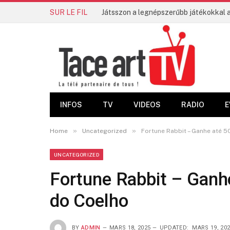
SUR LE FIL
INFOS
TV
VIDEOS
RADIO
E
»
»
Home
Uncategorized
Fortune Rabbit – Ganhe até 
UNCATEGORIZED
Fortune Rabbit – Ganh
do Coelho
BY
ADMIN
MARS 18, 2025
UPDATED:
MARS 19, 20