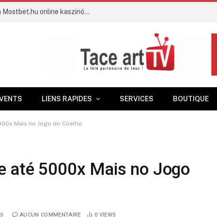
Játsszon a legnépszerűbb játékokkal a Mostbet.hu online kaszinóban!
VENTS
LIENS RAPIDES
SERVICES
BOUTIQUE
5000x Mais no Jogo do Coelho
e até 5000x Mais no Jogo
25
AUCUN COMMENTAIRE
0
VIEWS