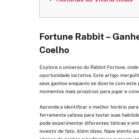
Fortune Rabbit – Ganhe
Coelho
Explore o universo do Rabbit Fortune, ond
oportunidade lucrativa. Este artigo mergulh
seus ganhos enquanto se diverte com este 
momentos mais propícios para jogar e com
Aprenda a identificar o melhor horário par
ferramenta valiosa para testar suas habili
pode experimentar diferentes táticas e en
investir de fato. Além disso, fique atento