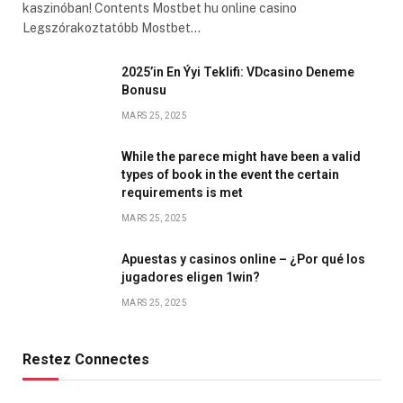
kaszinóban! Contents Mostbet hu online casino
Legszórakoztatóbb Mostbet…
2025’in En Ýyi Teklifi: VDcasino Deneme
Bonusu
MARS 25, 2025
While the parece might have been a valid
types of book in the event the certain
requirements is met
MARS 25, 2025
Apuestas y casinos online – ¿Por qué los
jugadores eligen 1win?
MARS 25, 2025
Restez Connectes