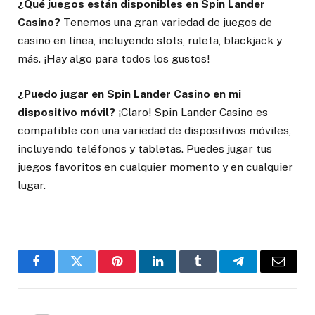
¿Qué juegos están disponibles en Spin Lander
Casino?
Tenemos una gran variedad de juegos de
casino en línea, incluyendo slots, ruleta, blackjack y
más. ¡Hay algo para todos los gustos!
¿Puedo jugar en Spin Lander Casino en mi
dispositivo móvil?
¡Claro! Spin Lander Casino es
compatible con una variedad de dispositivos móviles,
incluyendo teléfonos y tabletas. Puedes jugar tus
juegos favoritos en cualquier momento y en cualquier
lugar.
Facebook
Twitter
Pinterest
LinkedIn
Tumblr
Telegram
Email