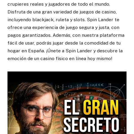
crupieres reales y jugadores de todo el mundo.
Disfruta de una gran variedad de juegos de casino,
incluyendo blackjack, ruleta y slots. Spin Lander te
ofrece una experiencia de juego segura y justa, con
pagos garantizados. Además, con nuestra plataforma
fácil de usar, podrás jugar desde la comodidad de tu
hogar en España. ¡Únete a Spin Lander y descubre la
emoción de un casino físico en línea hoy mismo!