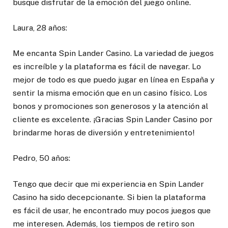
busque disfrutar de la emoción del juego online.
Laura, 28 años:
Me encanta Spin Lander Casino. La variedad de juegos
es increíble y la plataforma es fácil de navegar. Lo
mejor de todo es que puedo jugar en línea en España y
sentir la misma emoción que en un casino físico. Los
bonos y promociones son generosos y la atención al
cliente es excelente. ¡Gracias Spin Lander Casino por
brindarme horas de diversión y entretenimiento!
Pedro, 50 años:
Tengo que decir que mi experiencia en Spin Lander
Casino ha sido decepcionante. Si bien la plataforma
es fácil de usar, he encontrado muy pocos juegos que
me interesen. Además, los tiempos de retiro son