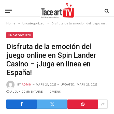
»
»
Home
Uncategorized
Disfruta de la emoción del juego online en Spin Lander Casino – ¡Juga en línea en España!
UNCATEGORIZED
Disfruta de la emoción del
juego online en Spin Lander
Casino – ¡Juga en línea en
España!
BY
ADMIN
MARS 24, 2025
UPDATED:
MARS 25, 2025
AUCUN COMMENTAIRE
0
VIEWS