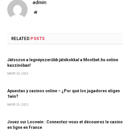
admin
Website
RELATED
POSTS
Játsszon a legnépszerűbb játékokkal a Mostbet.hu online
kaszinóban!
MARS 30, 2025
Apuestas y casinos online – ¿Por qué los jugadores eligen
1win?
MARS 25, 2025
Jouez sur Locowin : Connectez-vous et découvrez le casino
en ligne en France