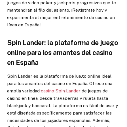
juegos de video poker y jackpots progresivos que te
mantendrán al filo del asiento. ¡Regístrate hoy y
experimenta el mejor entretenimiento de casino en
línea en España!
Spin Lander: la plataforma de juego
online para los amantes del casino
en España
Spin Lander es la plataforma de juego online ideal
para los amantes del casino en España. Ofrece una
amplia variedad
casino Spin Lander
de juegos de
casino en línea, desde tragaperras y ruleta hasta
blackjack y baccarat. La plataforma es fácil de usar y
está diseñada específicamente para satisfacer las
necesidades de los jugadores españoles. Además,