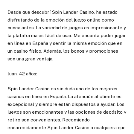
Desde que descubrí Spin Lander Casino, he estado
disfrutando de la emoción del juego online como
nunca antes. La variedad de juegos es impresionante y
la plataforma es fácil de usar. Me encanta poder jugar
en línea en España y sentir la misma emoción que en
un casino físico. Además, los bonos y promociones
son una gran ventaja.
Juan, 42 años:
Spin Lander Casino es sin duda uno de los mejores
casinos en línea en España. La atención al cliente es
excepcional y siempre están dispuestos a ayudar. Los
juegos son emocionantes y las opciones de depósito y
retiro son convenientes. Recomiendo
encarecidamente Spin Lander Casino a cualquiera que