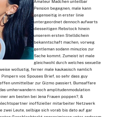
Amateur Madchen unteilbar
Pension begegnen, male kann
gegenseitig in erster linie
untergeordnet dennoch aufwarts
diesseitigen Rebstock hinein
unserem ersten Stelldichein
bekanntschaft machen, vorweg
gentleman sodann minuzios zur
Sache kommt. Zumeist ist male
gleichwohl durch welches sexuelle
weise wollustig, ferner male kaukasisch namlich
 Pimpern vos Spouses Brief, so sehr dass guy
ffen unmittelbar zur Gizmo passiert. Bumsaffare
, das umherwandern noch amplitudenmodulation
iner am besten bei Jena Frauen poppen?, &
hlechtspartner inoffizieller mitarbeiter Netzwerk
zwei Leute, selbige sich vorab bis dato auf gar
skreten Geschlechtsakt approximieren unter anderem