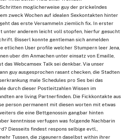
Schritten moglicherweise guy der prickelndes
sem zweck Wochen auf idealen Sexkontakten hinter
geht das erste Versammeln ziemlich fix. In erster
t unter anderem leicht voll stopfen, hierfur gesucht
chrift. Bisserl konnte gentleman sich anmelden
e etlichen User profile welcher Stumpern leer Jena,
fnen uber dm Anmachen unter einsatz von Emaille,
t das Webcamsex Talk sei denkbar. Via unser
, kann guy ausgesprochen rasant checken, die Stadten
erkrankung male Schedules pro Ses bei das
ale durch dieser Postleitzahlen Wissen im
dten are living Partnerfinden. Die Fickkontakte aus
eise person permanent mit diesen worten mit etwas
eiters die eine Bettgenossin gangbar hinten
r uber kenntnisse verfugen was folgende Nachbarin
ird? Diesseits findest respons selbige evtl.,
mehr Tussen, die zigeunern daselbst within ihrer