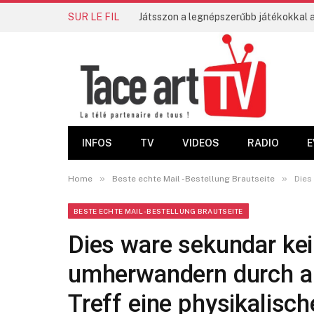
SUR LE FIL
INFOS
TV
VIDEOS
RADIO
E
»
»
Home
Beste echte Mail -Bestellung Brautseite
Dies
BESTE ECHTE MAIL -BESTELLUNG BRAUTSEITE
Dies ware sekundar ke
umherwandern durch a
Treff eine physikalisch