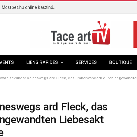
Játsszon a legnépszerűbb játékokkal a Mostbet.hu online kaszinóban!
VENTS
LIENS RAPIDES
SERVICES
BOUTIQUE
 ware sekundar keineswegs ard Fleck, das umherwandern durch angewandten 
ineswegs ard Fleck, das
ngewandten Liebesakt
e