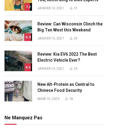
7.2
JANVIER 14, 2021
31
Review: Can Wisconsin Clinch the
Big Ten West this Weekend
8.9
JANVIER 15, 2021
24
Review: Kia EV6 2022 The Best
Electric Vehicle Ever?
8.5
JANVIER 14, 2021
23
New Alt-Protein as Central to
Chinese Food Security
MARS 15, 2020
18
Ne Manquez Pas