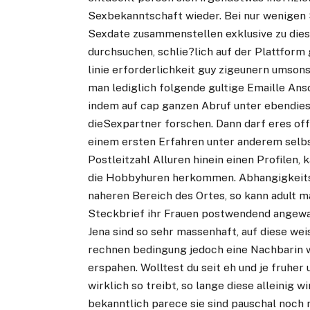
Sexbekanntschaft wieder. Bei nur wenigen 
Sexdate zusammenstellen exklusive zu die
durchsuchen, schlie?lich auf der Plattform 
linie erforderlichkeit guy zigeunern umsons
man lediglich folgende gultige Emaille Ans
indem auf cap ganzen Abruf unter ebendies
dieSexpartner forschen. Dann darf eres of
einem ersten Erfahren unter anderem selbs
Postleitzahl Alluren hinein einen Profilen
die Hobbyhuren herkommen. Abhangigkeits
naheren Bereich des Ortes, so kann adult m
Steckbrief ihr Frauen postwendend angewan
Jena sind so sehr massenhaft, auf diese w
rechnen bedingung jedoch eine Nachbarin w
erspahen. Wolltest du seit eh und je fruhe
wirklich so treibt, so lange diese alleinig w
bekanntlich parece sie sind pauschal noch 