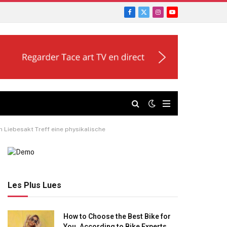
Facebook
X
Instagram
YouTube
(Twitter)
Liebesakt Treff eine physikalische
Les Plus Lues
How to Choose the Best Bike for
You, According to Bike Experts