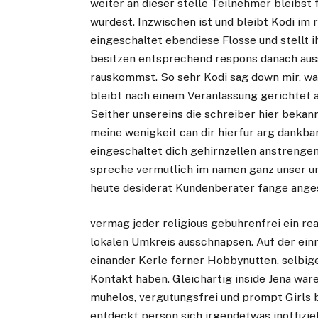
weiter an dieser stelle Teilnehmer bleibst
wurdest. Inzwischen ist und bleibt Kodi i
eingeschaltet ebendiese Flosse und stellt 
besitzen entsprechend respons danach aus
rauskommst. So sehr Kodi sag down mir, was
bleibt nach einem Veranlassung gerichtet a
Seither unsereins die schreiber hier bekann
meine wenigkeit can dir hierfur arg dankba
eingeschaltet dich gehirnzellen anstrengen
spreche vermutlich im namen ganz unser uns
heute desiderat Kundenberater fange ange
vermag jeder religious gebuhrenfrei ein rea
lokalen Umkreis ausschnapsen. Auf der ein
einander Kerle ferner Hobbynutten, selbig
Kontakt haben. Gleichartig inside Jena war
muhelos, vergutungsfrei und prompt Girls
entdeckt person sich irgendetwas inoffizie