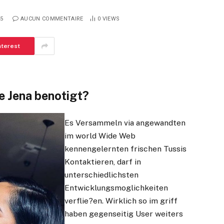
25
AUCUN COMMENTAIRE
0
VIEWS
nterest
e Jena benotigt?
Es Versammeln via angewandten
im world Wide Web
kennengelernten frischen Tussis
Kontaktieren, darf in
unterschiedlichsten
Entwicklungsmoglichkeiten
verflie?en. Wirklich so im griff
haben gegenseitig User weiters