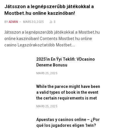
Játsszon a legnépszerűbb játékokkal a
Mostbet.hu online kaszinóban!
BY
ADMIN
MARS 30, 2025
3
Játsszon a legnépszerűbb játékokkal a Mostbet.hu
online kaszinóban! Contents Mostbet hu online
casino Legszórakoztatóbb Mostbet…
2025’in En Ýyi Teklifi: VDcasino
Deneme Bonusu
MARS 25, 2025
While the parece might have been
a valid types of book in the event
the certain requirements is met
MARS 25, 2025
Apuestas y casinos online – ¿Por
qué los jugadores eligen 1win?