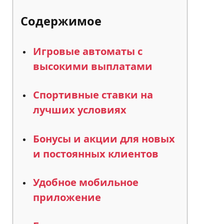
Содержимое
Игровые автоматы с
высокими выплатами
Спортивные ставки на
лучших условиях
Бонусы и акции для новых
и постоянных клиентов
Удобное мобильное
приложение