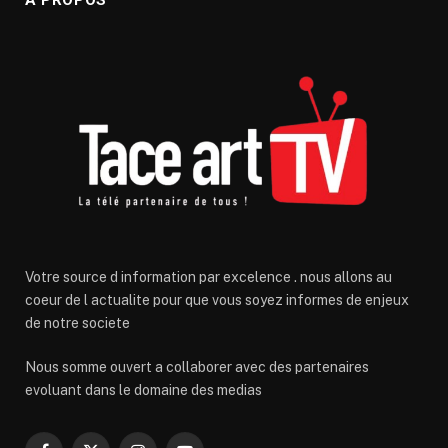
A PROPOS
Votre source d information par excelence . nous allons au
coeur de l actualite pour que vous soyez informes de enjeux
de notre societe
Nous somme ouvert a collaborer avec des partenaires
evoluant dans le domaine des medias