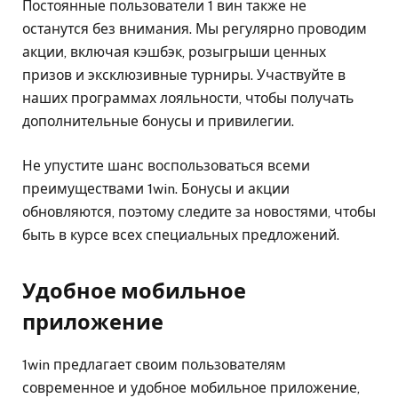
Постоянные пользователи 1 вин также не
останутся без внимания. Мы регулярно проводим
акции, включая кэшбэк, розыгрыши ценных
призов и эксклюзивные турниры. Участвуйте в
наших программах лояльности, чтобы получать
дополнительные бонусы и привилегии.
Не упустите шанс воспользоваться всеми
преимуществами 1win. Бонусы и акции
обновляются, поэтому следите за новостями, чтобы
быть в курсе всех специальных предложений.
Удобное мобильное
приложение
1win предлагает своим пользователям
современное и удобное мобильное приложение,