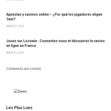
Apuestas y casinos online – ¿Por qué los jugadores eligen
1win?
MARS 25, 2025
Jouez sur Locowin : Connectez-vous et découvrez le casino
en ligne en France
MARS 25, 2025
Comments are closed.
Les Plus Lues