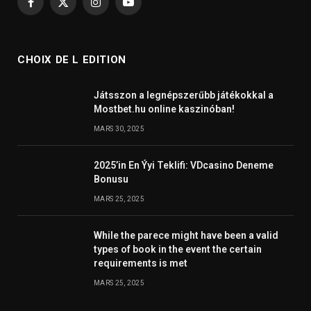
Facebook
X
Instagram
YouTube
(Twitter)
CHOIX DE L EDITION
Játsszon a legnépszerűbb játékokkal a
Mostbet.hu online kaszinóban!
MARS 30, 2025
2025’in En Ýyi Teklifi: VDcasino Deneme
Bonusu
MARS 25, 2025
While the parece might have been a valid
types of book in the event the certain
requirements is met
MARS 25, 2025