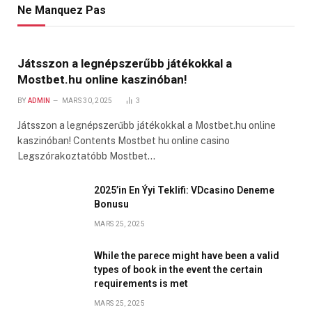
Ne Manquez Pas
Játsszon a legnépszerűbb játékokkal a
Mostbet.hu online kaszinóban!
BY
ADMIN
MARS 30, 2025
3
Játsszon a legnépszerűbb játékokkal a Mostbet.hu online
kaszinóban! Contents Mostbet hu online casino
Legszórakoztatóbb Mostbet…
2025’in En Ýyi Teklifi: VDcasino Deneme
Bonusu
MARS 25, 2025
While the parece might have been a valid
types of book in the event the certain
requirements is met
MARS 25, 2025