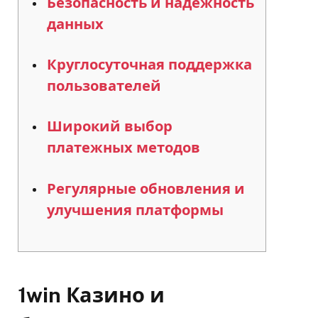
Безопасность и надежность
данных
Круглосуточная поддержка
пользователей
Широкий выбор
платежных методов
Регулярные обновления и
улучшения платформы
1win Казино и