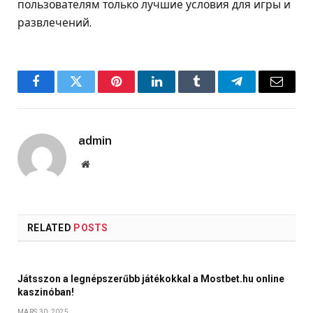
пользователям только лучшие условия для игры и
развлечений.
Facebook
Twitter
Pinterest
LinkedIn
Tumblr
Telegram
Email
admin
Website
RELATED
POSTS
Játsszon a legnépszerűbb játékokkal a Mostbet.hu online
kaszinóban!
MARS 30, 2025